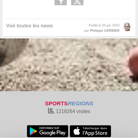
Voir toutes les news
Publié le
05 juil. 2024
par
Philippe GERBIER
SPORTS
REGIONS
1218264
visites