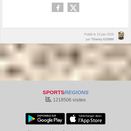
Publié le
15 juin 2026
par
Thierry GOBIN
SPORTS
REGIONS
1218506
visites