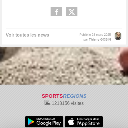
Voir toutes les news
Publié le
28 mars 2025
par
Thierry GOBIN
SPORTS
REGIONS
1218156
visites