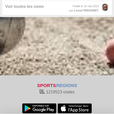
Voir toutes les news
Publié le
16 mai 2024
par
Lionel PERONNET
SPORTS
REGIONS
1219523
visites