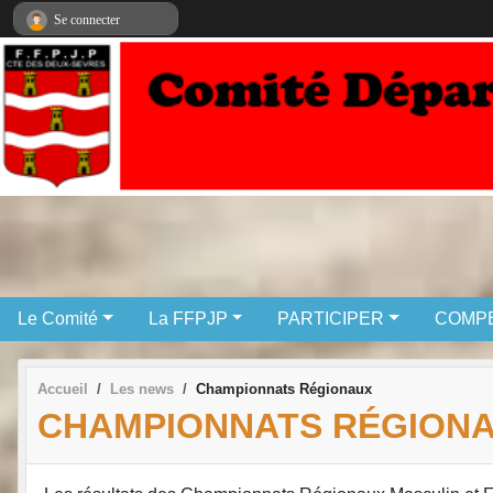
Panneau de gestion des cookies
Se connecter
Le Comité
La FFPJP
PARTICIPER
COMPE
Accueil
Les news
Championnats Régionaux
CHAMPIONNATS RÉGION