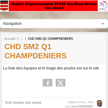
Panneau de gestion des cookies
Accueil
ChD SM2 Q1 CHAMPDENIERS
CHD SM2 Q1
CHAMPDENIERS
La liste des équipes et le tirage des poules est sur le site
Voir toutes les news
Publié le
24 févr. 2024
par
Lionel PERONNET