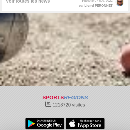
Voir toutes les news
Publié le
07 nov. 2022
par
Lionel PERONNET
SPORTS
REGIONS
1218720
visites