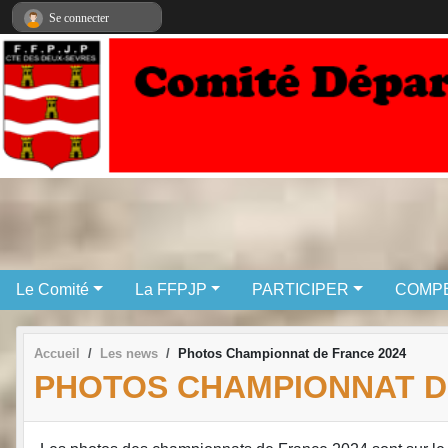
Panneau de gestion des cookies
Se connecter
Le Comité
La FFPJP
PARTICIPER
COMPE
Accueil
Les news
Photos Championnat de France 2024
PHOTOS CHAMPIONNAT D