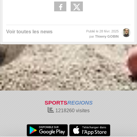
Voir toutes les news
Publié le
28 févr. 2025
par
Thierry GOBIN
SPORTS
REGIONS
1218260
visites