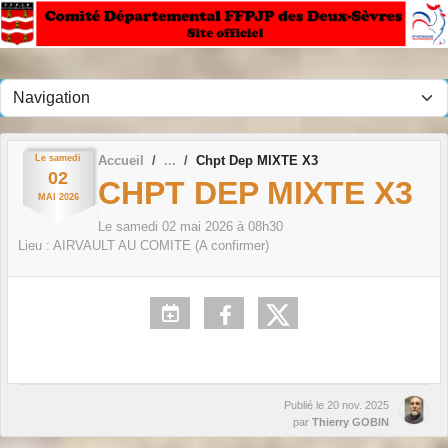
Panneau de gestion des cookies
Le
samedi
Accueil
Chpt Dep MIXTE X3
02
CHPT DEP MIXTE X3
MAI
2026
Le
samedi
02
mai
2026
à 08h30
Lieu :
AIRVAULT AU COMITE (A confirmer)
Publié le
20 nov. 2025
par
Thierry GOBIN