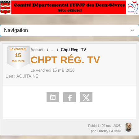
Panneau de gestion des cookies
Le
vendredi
Accueil
Chpt Rég. TV
15
CHPT RÉG. TV
MAI
2026
Le
vendredi
15
mai
2026
Lieu :
AQUITAINE
Publié le
20 nov. 2025
par
Thierry GOBIN