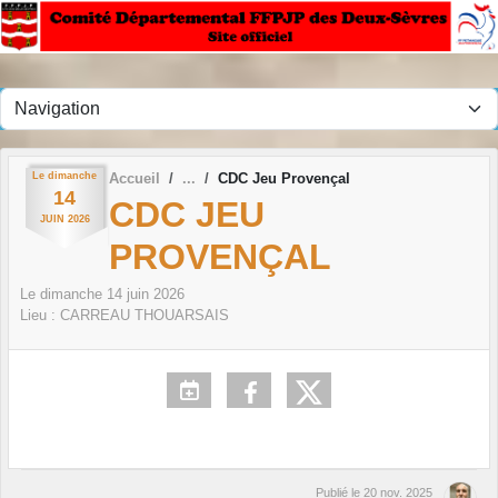
Panneau de gestion des cookies
Le
dimanche
Accueil
CDC Jeu Provençal
14
CDC JEU
JUIN
2026
PROVENÇAL
Le
dimanche
14
juin
2026
Lieu :
CARREAU THOUARSAIS
Publié le
20 nov. 2025