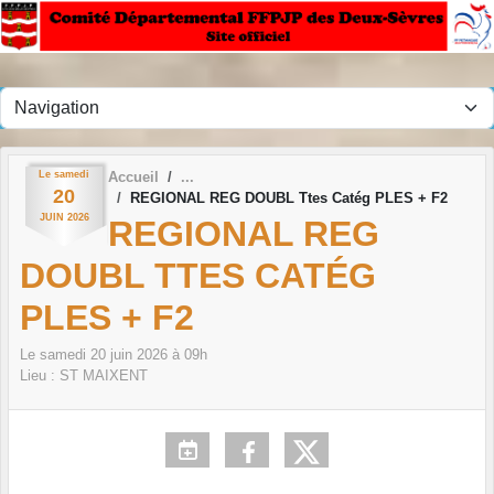
Panneau de gestion des cookies
Le
samedi
Accueil
20
REGIONAL REG DOUBL Ttes Catég PLES + F2
JUIN
2026
REGIONAL REG
DOUBL TTES CATÉG
PLES + F2
Le
samedi
20
juin
2026
à 09h
Lieu :
ST MAIXENT