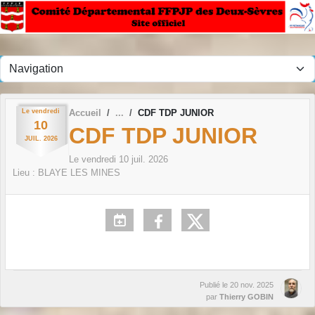
Panneau de gestion des cookies
Le
vendredi
Accueil
CDF TDP JUNIOR
10
CDF TDP JUNIOR
JUIL.
2026
Le
vendredi
10
juil.
2026
Lieu :
BLAYE LES MINES
Publié le
20 nov. 2025
par
Thierry GOBIN