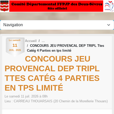
Panneau de gestion des cookies
Le
samedi
Accueil
11
CONCOURS JEU PROVENCAL DEP TRIPL Ttes
Catég 4 Parties en tps limité
JUIL.
2026
CONCOURS JEU
PROVENCAL DEP TRIPL
TTES CATÉG 4 PARTIES
EN TPS LIMITÉ
Le
samedi
11
juil.
2026
à 08h
Lieu :
CARREAU THOUARSAIS (20 Chemin de la Morellerie Thouars)