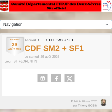
Panneau de gestion des cookies
Le
samedi
Accueil
CDF SM2 + SF1
29
CDF SM2 + SF1
AOÛT
2026
Le
samedi
29
août
2026
Lieu :
ST FLORENTIN
Publié le
20 nov. 2025
par
Thierry GOBIN