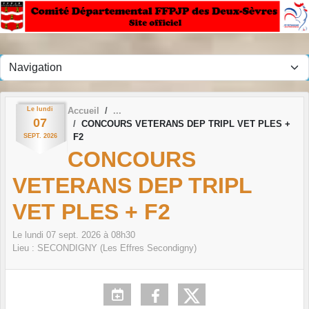
Panneau de gestion des cookies
Le
lundi
Accueil
07
CONCOURS VETERANS DEP TRIPL VET PLES +
F2
SEPT.
2026
CONCOURS
VETERANS DEP TRIPL
VET PLES + F2
Le
lundi
07
sept.
2026
à 08h30
Lieu :
SECONDIGNY (Les Effres Secondigny)