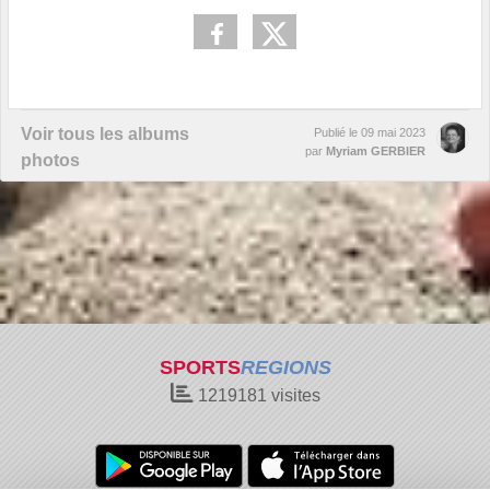
Voir tous les albums
Publié le
09 mai 2023
par
Myriam GERBIER
photos
SPORTS
REGIONS
1219181
visites