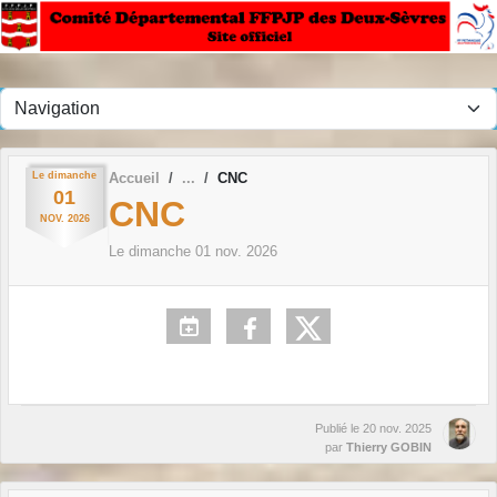
Panneau de gestion des cookies
Le
dimanche
Accueil
CNC
01
CNC
NOV.
2026
Le
dimanche
01
nov.
2026
Publié le
20 nov. 2025
par
Thierry GOBIN