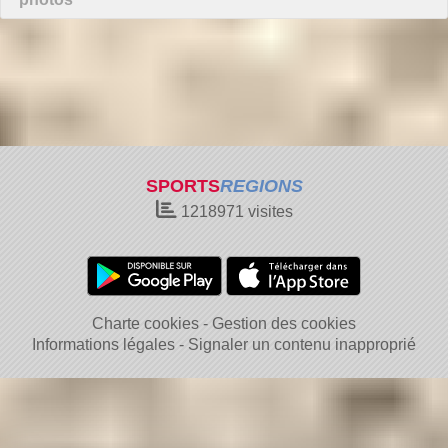
SPORTS
REGIONS
1218971
visites
Charte cookies
Gestion des cookies
Informations légales
Signaler un contenu inapproprié