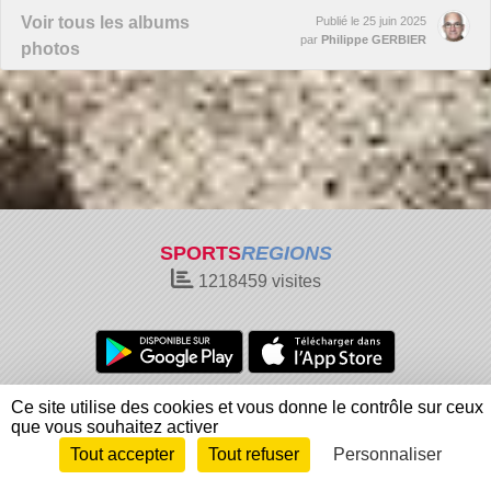
Voir tous les albums
Publié le
25 juin 2025
par
Philippe GERBIER
photos
SPORTS
REGIONS
1218459
visites
Charte cookies
Gestion des cookies
Ce site utilise des cookies et vous donne le contrôle sur ceux
que vous souhaitez activer
Informations légales
Signaler un contenu inapproprié
Tout accepter
Tout refuser
Personnaliser
Envie de participer ?
Connexion